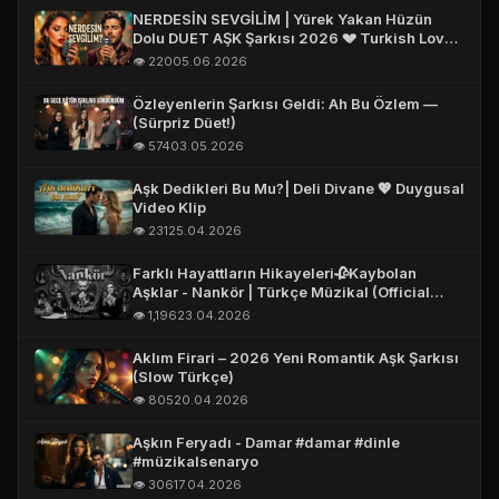
NERDESİN SEVGİLİM | Yürek Yakan Hüzün
Dolu DUET AŞK Şarkısı 2026 💔 Turkish Love
Song 2026 #aşk
👁️ 220
05.06.2026
Özleyenlerin Şarkısı Geldi: Ah Bu Özlem —
(Sürpriz Düet!)
👁️ 574
03.05.2026
Aşk Dedikleri Bu Mu?| Deli Divane 💖 Duygusal
Video Klip
👁️ 231
25.04.2026
Farklı Hayattların Hikayeleri🥀Kaybolan
Aşklar - Nankör | Türkçe Müzikal (Official
Story Video)
👁️ 1,196
23.04.2026
Aklım Firari – 2026 Yeni Romantik Aşk Şarkısı
(Slow Türkçe)
👁️ 805
20.04.2026
Aşkın Feryadı - Damar #damar #dinle
#müzikalsenaryo
👁️ 306
17.04.2026