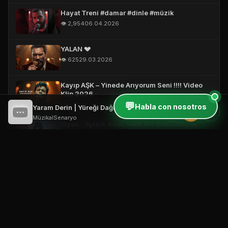
Hayat Treni #damar #dinle #müzik
👁️ 2,954
06.04.2026
YALAN 💔
👁️ 625
29.03.2026
Kayıp AŞK – Yinede Arıyorum Seni !!!! Video
Klip 2026
💬
👁️ 1,149
24.03.2026
Habla con nosotros
Yaram Derin | Yüreği Dağlayan Arabesk Gece Şarkı 2026
⏮
⏸
⏭
MüzikalSenaryo
İsyan - Ayrılık Acısı Yaktı Kor Gibi (Official
Video)
👁️ 344
19.03.2026
Vefasız Aşk – Short #damarşarkılar
#türkçemüzik #music
👁️ 2,999
18.03.2026
Bana Neler Yaptın ! 🔥 (Official Video)
👁️ 506
18.03.2026