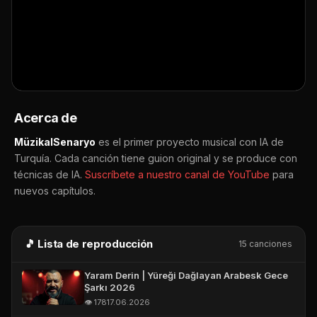
👁️ 178 visualizaciones
📅 17.06.2026
E-POSTA *
▶ Abrir en YouTube
🔔 Suscribirse
TELEFON (WHATSAPP OLABILIR) *
📤 Compartir
Acerca de
MüzikalSenaryo
es el primer proyecto musical con IA de
Turquía. Cada canción tiene guion original y se produce con
técnicas de IA.
Suscríbete a nuestro canal de YouTube
para
nuevos capítulos.
🎵 Lista de reproducción
15 canciones
Yaram Derin | Yüreği Dağlayan Arabesk Gece
Şarkı 2026
👁️ 178
17.06.2026