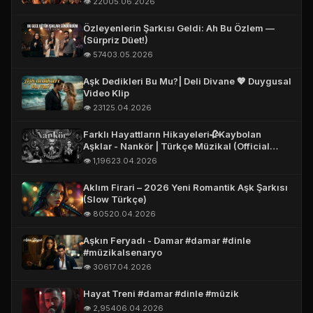
👁️ 220
05.06.2026
Özleyenlerin Şarkısı Geldi: Ah Bu Özlem —
(Sürpriz Düet!)
👁️ 574
03.05.2026
Aşk Dedikleri Bu Mu?| Deli Divane 💖 Duygusal
Video Klip
👁️ 231
25.04.2026
Farklı Hayattların Hikayeleri🥀Kaybolan
Aşklar - Nankör | Türkçe Müzikal (Official
Story Video)
👁️ 1,196
23.04.2026
Aklım Firari – 2026 Yeni Romantik Aşk Şarkısı
(Slow Türkçe)
👁️ 805
20.04.2026
Aşkın Feryadı - Damar #damar #dinle
#müzikalsenaryo
👁️ 306
17.04.2026
Hayat Treni #damar #dinle #müzik
👁️ 2,954
06.04.2026