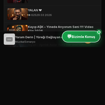
YALAN 💔
👁️ 625
29.03.2026
Kayıp AŞK – Yinede Arıyorum Seni !!!! Video
Klip 2026
💬
👁️ 1,149
24.03.2026
Bizimle Konuş
Yaram Derin | Yüreği Dağlayan Arabesk Gece Şarkı 2026
⏮
⏸
⏭
MüzikalSenaryo
İsyan - Ayrılık Acısı Yaktı Kor Gibi (Official
Video)
👁️ 344
19.03.2026
Vefasız Aşk – Short #damarşarkılar
#türkçemüzik #music
👁️ 2,999
18.03.2026
Bana Neler Yaptın ! 🔥 (Official Video)
👁️ 506
18.03.2026
Yarım Kalan Hikayeler | Ağır Slow Damar Mix
2026 #music #türkçemüzik #2026