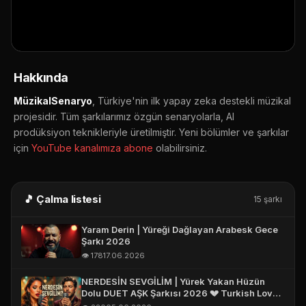
E-POSTA *
▶ YouTube'da aç
🔔 Abone ol
📤 Paylaş
TELEFON (WHATSAPP OLABILIR) *
Hakkında
MüzikalSenaryo
, Türkiye'nin ilk yapay zeka destekli müzikal
projesidir. Tüm şarkılarımız özgün senaryolarla, AI
prodüksiyon teknikleriyle üretilmiştir. Yeni bölümler ve şarkılar
için
YouTube kanalımıza abone
olabilirsiniz.
🎵 Çalma listesi
15 şarkı
Yaram Derin | Yüreği Dağlayan Arabesk Gece
Şarkı 2026
👁️ 178
17.06.2026
NERDESİN SEVGİLİM | Yürek Yakan Hüzün
Dolu DUET AŞK Şarkısı 2026 💔 Turkish Love
Song 2026 #aşk