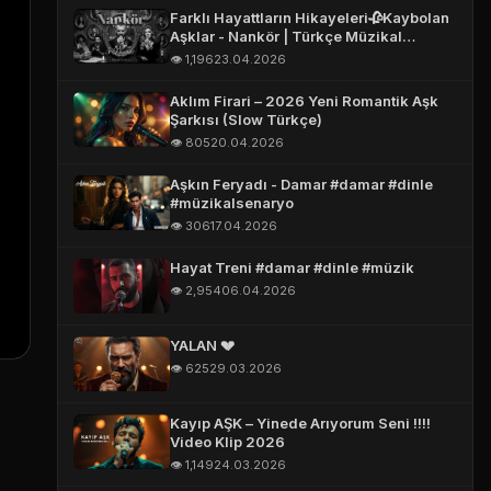
Farklı Hayattların Hikayeleri🥀Kaybolan
Aşklar - Nankör | Türkçe Müzikal
(Official Story Video)
Assistent
👁️ 1,196
23.04.2026
Online
Aklım Firari – 2026 Yeni Romantik Aşk
Şarkısı (Slow Türkçe)
👁️ 805
20.04.2026
Aşkın Feryadı - Damar #damar #dinle
👋 Merhaba!
#müzikalsenaryo
👁️ 306
17.04.2026
Hayat Treni #damar #dinle #müzik
👁️ 2,954
06.04.2026
ADINIZ *
YALAN 💔
E-POSTA *
👁️ 625
29.03.2026
Kayıp AŞK – Yinede Arıyorum Seni !!!!
TELEFON (WHATSAPP OLABILIR) *
Video Klip 2026
👁️ 1,149
24.03.2026