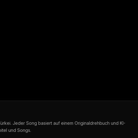
ece Şarkı 2026
 Türkei. Jeder Song basiert auf einem Originaldrehbuch und KI-
itel und Songs.