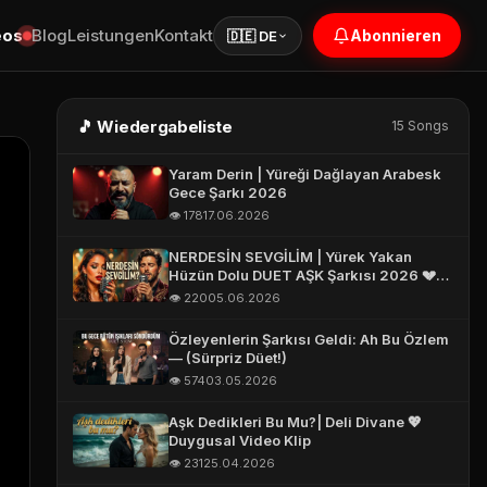
eos
Blog
Leistungen
Kontakt
Abonnieren
🇩🇪 DE
🎵 Wiedergabeliste
15 Songs
Yaram Derin | Yüreği Dağlayan Arabesk
Gece Şarkı 2026
👁️ 178
17.06.2026
NERDESİN SEVGİLİM | Yürek Yakan
Hüzün Dolu DUET AŞK Şarkısı 2026 💔
Turkish Love Song 2026 #aşk
👁️ 220
05.06.2026
Özleyenlerin Şarkısı Geldi: Ah Bu Özlem
— (Sürpriz Düet!)
👁️ 574
03.05.2026
Aşk Dedikleri Bu Mu?| Deli Divane 💖
Duygusal Video Klip
👁️ 231
25.04.2026