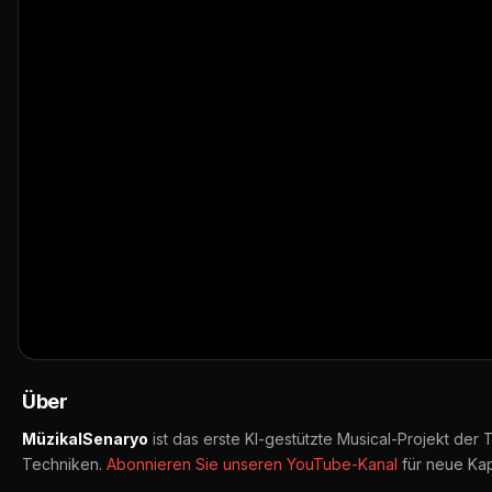
Yaram Derin | Yüreği Dağlayan Arabesk G
👁️ 178 Aufrufe
📅 17.06.2026
▶ Auf YouTube öffnen
🔔 Abonnieren
📤 Teilen
Über
MüzikalSenaryo
ist das erste KI-gestützte Musical-Projekt der
Techniken.
Abonnieren Sie unseren YouTube-Kanal
für neue Kap