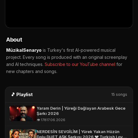
👁️ 178 views
📅 17.06.2026
E-POSTA *
▶ Open on YouTube
🔔 Subscribe
📤 Share
TELEFON (WHATSAPP OLABILIR) *
About
MüzikalSenaryo
is Turkey's first AI-powered musical
project. Every song is produced with an original screenplay
and AI techniques.
Subscribe to our YouTube channel
for
new chapters and songs.
🎵 Playlist
15 songs
Yaram Derin | Yüreği Dağlayan Arabesk Gece
Şarkı 2026
👁️ 178
17.06.2026
NERDESİN SEVGİLİM | Yürek Yakan Hüzün
Dolu DUET AŞK Şarkısı 2026 💔 Turkish Love