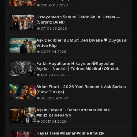
Song 2026 #aşk
👁️ 220
05.06.2026
Özleyenlerin Şarkısı Geldi: Ah Bu Özlem —
(Sürpriz Düet!)
👁️ 574
03.05.2026
Aşk Dedikleri Bu Mu?| Deli Divane 💖 Duygusal
Video Klip
👁️ 231
25.04.2026
Farklı Hayattların Hikayeleri🥀Kaybolan
Aşklar - Nankör | Türkçe Müzikal (Official
Story Video)
👁️ 1,196
23.04.2026
Aklım Firari – 2026 Yeni Romantik Aşk Şarkısı
(Slow Türkçe)
👁️ 805
20.04.2026
Aşkın Feryadı - Damar #damar #dinle
#müzikalsenaryo
👁️ 306
17.04.2026
Hayat Treni #damar #dinle #müzik