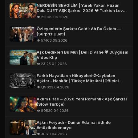
NERDESİN SEVGİLİM | Yürek Yakan Hüzün
Dolu DUET AŞK Şarkısı 2026 💔 Turkish Love
Song 2026 #aşk
👁️ 220
05.06.2026
Özleyenlerin Şarkısı Geldi: Ah Bu Özlem —
(Sürpriz Düet!)
👁️ 574
03.05.2026
Aşk Dedikleri Bu Mu?| Deli Divane 💖 Duygusal
Video Klip
👁️ 231
25.04.2026
Farklı Hayattların Hikayeleri🥀Kaybolan
Aşklar - Nankör | Türkçe Müzikal (Official
Story Video)
👁️ 1,196
23.04.2026
Aklım Firari – 2026 Yeni Romantik Aşk Şarkısı
(Slow Türkçe)
👁️ 805
20.04.2026
Aşkın Feryadı - Damar #damar #dinle
#müzikalsenaryo
👁️ 306
17.04.2026