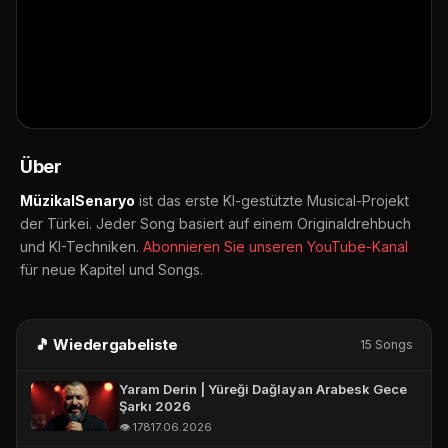
👁️ 178 Aufrufe
📅 17.06.2026
E-POSTA *
▶ Auf YouTube öffnen
🔔 Abonnieren
TELEFON (WHATSAPP OLABILIR) *
📤 Teilen
Über
MüzikalSenaryo
ist das erste KI-gestützte Musical-Projekt
der Türkei. Jeder Song basiert auf einem Originaldrehbuch
und KI-Techniken.
Abonnieren Sie unseren YouTube-Kanal
für neue Kapitel und Songs.
🎵 Wiedergabeliste
15 Songs
Yaram Derin | Yüreği Dağlayan Arabesk Gece
Şarkı 2026
👁️ 178
17.06.2026