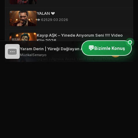
YALAN 💔
👁️ 625
29.03.2026
Kayıp AŞK – Yinede Arıyorum Seni !!!! Video
Klip 2026
💬
👁️ 1,149
24.03.2026
Bizimle Konuş
Yaram Derin | Yüreği Dağlayan Arabesk Gece Şarkı 2026
⏮
⏸
⏭
MüzikalSenaryo
İsyan - Ayrılık Acısı Yaktı Kor Gibi (Official
Video)
👁️ 344
19.03.2026
Vefasız Aşk – Short #damarşarkılar
#türkçemüzik #music
👁️ 2,999
18.03.2026
Bana Neler Yaptın ! 🔥 (Official Video)
👁️ 506
18.03.2026
Yarım Kalan Hikayeler | Ağır Slow Damar Mix
2026 #music #türkçemüzik #2026