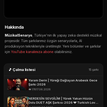
E-POSTA *
▶ YouTube'da aç
🔔 Abone ol
📤 Paylaş
TELEFON (WHATSAPP OLABILIR) *
Hakkında
MüzikalSenaryo
, Türkiye'nin ilk yapay zeka destekli müzikal
projesidir. Tüm şarkılarımız özgün senaryolarla, AI
prodüksiyon teknikleriyle üretilmiştir. Yeni bölümler ve şarkılar
için
YouTube kanalımıza abone
olabilirsiniz.
🎵 Çalma listesi
15 şarkı
Yaram Derin | Yüreği Dağlayan Arabesk Gece
Şarkı 2026
👁️ 178
17.06.2026
NERDESİN SEVGİLİM | Yürek Yakan Hüzün
Dolu DUET AŞK Şarkısı 2026 💔 Turkish Love
Song 2026 #aşk