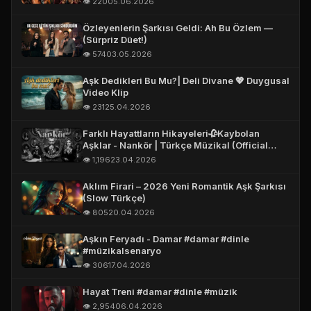
👁️ 220
05.06.2026
Özleyenlerin Şarkısı Geldi: Ah Bu Özlem —
(Sürpriz Düet!)
👁️ 574
03.05.2026
Aşk Dedikleri Bu Mu?| Deli Divane 💖 Duygusal
Video Klip
👁️ 231
25.04.2026
Farklı Hayattların Hikayeleri🥀Kaybolan
Aşklar - Nankör | Türkçe Müzikal (Official
Story Video)
👁️ 1,196
23.04.2026
Aklım Firari – 2026 Yeni Romantik Aşk Şarkısı
(Slow Türkçe)
👁️ 805
20.04.2026
Aşkın Feryadı - Damar #damar #dinle
#müzikalsenaryo
👁️ 306
17.04.2026
Hayat Treni #damar #dinle #müzik
👁️ 2,954
06.04.2026