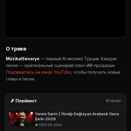
👁️ 178 просмотров
📅 17.06.2026
E-POSTA *
▶ Открыть на YouTube
🔔 Подписаться
TELEFON (WHATSAPP OLABILIR) *
📤 Поделиться
О треке
MüzikalSenaryo
— первый AI-мюзикл Турции. Каждая
песня — оригинальный сценарий плюс ИИ-продакшн.
Подпишитесь на канал YouTube
, чтобы получать новые
главы и песни.
🎵 Плейлист
15 песен
Yaram Derin | Yüreği Dağlayan Arabesk Gece
Şarkı 2026
👁️ 178
17.06.2026