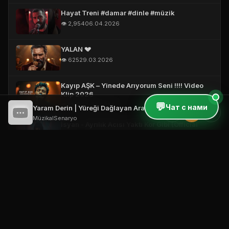
Hayat Treni #damar #dinle #müzik
👁️ 2,954
06.04.2026
YALAN 💔
👁️ 625
29.03.2026
Kayıp AŞK – Yinede Arıyorum Seni !!!! Video
Klip 2026
💬
👁️ 1,149
24.03.2026
Чат с нами
Yaram Derin | Yüreği Dağlayan Arabesk Gece Şarkı 2026
⏮
⏸
⏭
MüzikalSenaryo
İsyan - Ayrılık Acısı Yaktı Kor Gibi (Official
Video)
👁️ 344
19.03.2026
Vefasız Aşk – Short #damarşarkılar
#türkçemüzik #music
👁️ 2,999
18.03.2026
Bana Neler Yaptın ! 🔥 (Official Video)
👁️ 506
18.03.2026