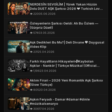
NERDESİN SEVGİLİM | Yürek Yakan Hüzün
Dolu DUET AŞK Şarkısı 2026 💔 Turkish Love
Song 2026 #aşk
👁️ 220
05.06.2026
Özleyenlerin Şarkısı Geldi: Ah Bu Özlem —
(Sürpriz Düet!)
👁️ 574
03.05.2026
Aşk Dedikleri Bu Mu?| Deli Divane 💖 Duygusal
Video Klip
👁️ 231
25.04.2026
Farklı Hayattların Hikayeleri🥀Kaybolan
Aşklar - Nankör | Türkçe Müzikal (Official
Story Video)
👁️ 1,196
23.04.2026
Aklım Firari – 2026 Yeni Romantik Aşk Şarkısı
(Slow Türkçe)
👁️ 805
20.04.2026
Aşkın Feryadı - Damar #damar #dinle
#müzikalsenaryo
👁️ 306
17.04.2026