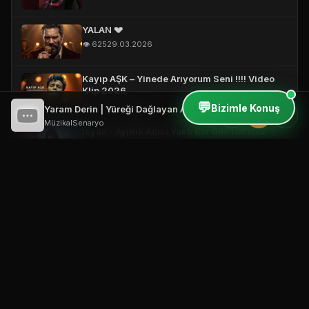
YALAN 💔
👁️ 625
29.03.2026
Kayıp AŞK – Yinede Arıyorum Seni !!!! Video
Klip 2026
💬
👁️ 1,149
24.03.2026
Bizimle Konuş
Yaram Derin | Yüreği Dağlayan Arabesk Gece Şarkı 2026
⏮
⏸
⏭
MüzikalSenaryo
İsyan - Ayrılık Acısı Yaktı Kor Gibi (Official
Video)
👁️ 344
19.03.2026
Vefasız Aşk – Short #damarşarkılar
#türkçemüzik #music
👁️ 2,999
18.03.2026
Bana Neler Yaptın ! 🔥 (Official Video)
👁️ 506
18.03.2026
Yarım Kalan Hikayeler | Ağır Slow Damar Mix
2026 #music #türkçemüzik #2026