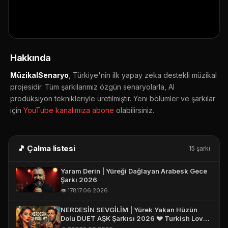
E-POSTA *
▶ YouTube'da aç
🔔 Abone ol
📤 Paylaş
TELEFON (WHATSAPP OLABILIR) *
Hakkında
MüzikalSenaryo
, Türkiye'nin ilk yapay zeka destekli müzikal
projesidir. Tüm şarkılarımız özgün senaryolarla, AI
prodüksiyon teknikleriyle üretilmiştir. Yeni bölümler ve şarkılar
için
YouTube kanalımıza abone
olabilirsiniz.
🎵 Çalma listesi
15 şarkı
Yaram Derin | Yüreği Dağlayan Arabesk Gece
Şarkı 2026
👁️ 178
17.06.2026
NERDESİN SEVGİLİM | Yürek Yakan Hüzün
Dolu DUET AŞK Şarkısı 2026 💔 Turkish Love
Song 2026 #aşk