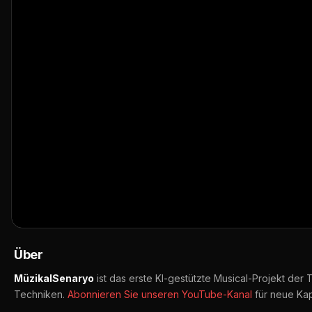
Yaram Derin | Yüreği Dağlayan Arabesk G
👁️ 178 Aufrufe
📅 17.06.2026
▶ Auf YouTube öffnen
🔔 Abonnieren
📤 Teilen
Über
MüzikalSenaryo
ist das erste KI-gestützte Musical-Projekt der
Techniken.
Abonnieren Sie unseren YouTube-Kanal
für neue Kap