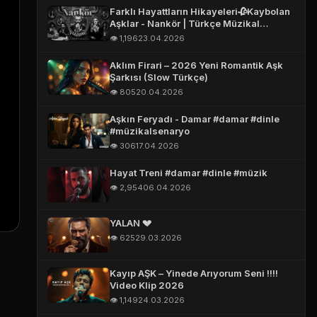
Farklı Hayattların Hikayeleri🥀Kaybolan
Aşklar - Nankör | Türkçe Müzikal
(Official Story Video)
Assistent
👁️ 1,196
23.04.2026
Online
Aklım Firari – 2026 Yeni Romantik Aşk
Şarkısı (Slow Türkçe)
👁️ 805
20.04.2026
Aşkın Feryadı - Damar #damar #dinle
👋 Merhaba!
#müzikalsenaryo
👁️ 306
17.04.2026
Hayat Treni #damar #dinle #müzik
👁️ 2,954
06.04.2026
ADINIZ *
YALAN 💔
E-POSTA *
👁️ 625
29.03.2026
Kayıp AŞK – Yinede Arıyorum Seni !!!!
TELEFON (WHATSAPP OLABILIR) *
Video Klip 2026
👁️ 1,149
24.03.2026