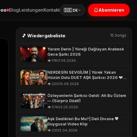
eos
Blog
Leistungen
Kontakt
Abonnieren
🇩🇪 DE
🎵 Wiedergabeliste
15 Songs
Yaram Derin | Yüreği Dağlayan Arabesk
Gece Şarkı 2026
👁️ 178
17.06.2026
NERDESİN SEVGİLİM | Yürek Yakan
Hüzün Dolu DUET AŞK Şarkısı 2026 💔
Turkish Love Song 2026 #aşk
👁️ 220
05.06.2026
Özleyenlerin Şarkısı Geldi: Ah Bu Özlem
— (Sürpriz Düet!)
👁️ 574
03.05.2026
Aşk Dedikleri Bu Mu?| Deli Divane 💖
Duygusal Video Klip
👁️ 231
25.04.2026