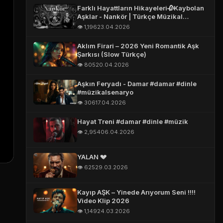
Farklı Hayattların Hikayeleri🥀Kaybolan
Aşklar - Nankör | Türkçe Müzikal
(Official Story Video)
Müzikal Senaryo Asistanı
👁️ 1,196
23.04.2026
Online
Aklım Firari – 2026 Yeni Romantik Aşk
Şarkısı (Slow Türkçe)
👁️ 805
20.04.2026
Aşkın Feryadı - Damar #damar #dinle
👋 Merhaba!
#müzikalsenaryo
👁️ 306
17.04.2026
Hayat Treni #damar #dinle #müzik
👁️ 2,954
06.04.2026
ADINIZ *
YALAN 💔
E-POSTA *
👁️ 625
29.03.2026
Kayıp AŞK – Yinede Arıyorum Seni !!!!
TELEFON (WHATSAPP OLABILIR) *
Video Klip 2026
👁️ 1,149
24.03.2026