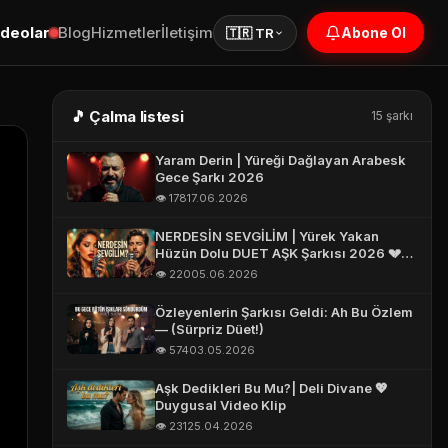
ideolar
Blog
Hizmetler
İletişim
Abone Ol
🇹🇷 TR
🎵 Çalma listesi
15 şarkı
Yaram Derin | Yüreği Dağlayan Arabesk
Gece Şarkı 2026
👁️ 178
17.06.2026
NERDESİN SEVGİLİM | Yürek Yakan
Hüzün Dolu DUET AŞK Şarkısı 2026 💔
Turkish Love Song 2026 #aşk
👁️ 220
05.06.2026
Özleyenlerin Şarkısı Geldi: Ah Bu Özlem
— (Sürpriz Düet!)
👁️ 574
03.05.2026
Aşk Dedikleri Bu Mu?| Deli Divane 💖
Duygusal Video Klip
👁️ 231
25.04.2026