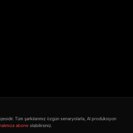
ece Şarkı 2026
ojesidir. Tüm şarkılarımız özgün senaryolarla, AI prodüksiyon
alımıza abone
olabilirsiniz.