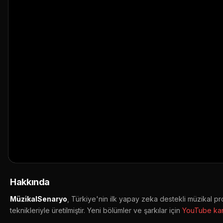
Yaram Derin | Yüreği Dağlayan Arabesk G
👁️ 178 görüntüleme
📅 17.06.2026
▶ YouTube'da aç
🔔 Abone ol
📤 Paylaş
Hakkında
MüzikalSenaryo
, Türkiye'nin ilk yapay zeka destekli müzikal pr
teknikleriyle üretilmiştir. Yeni bölümler ve şarkılar için
YouTube kan