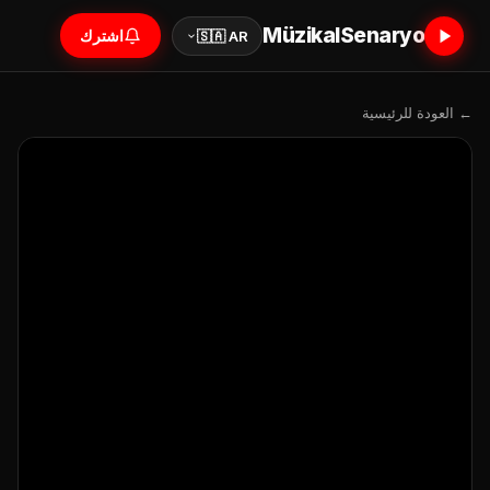
MüzikalSenaryo
اشترك
🇸🇦 AR
← العودة للرئيسية
مساعد
Online
👋 Merhaba!
Hayat Treni #damar #dinle #müzik
ADINIZ *
👁️ 2,954 مشاهدات
📅 06.04.2026