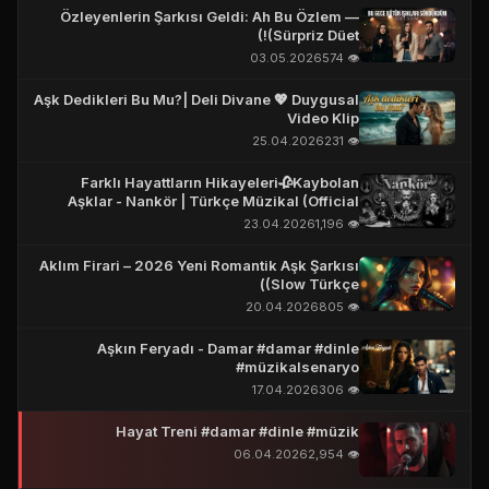
Özleyenlerin Şarkısı Geldi: Ah Bu Özlem —
(Sürpriz Düet!)
03.05.2026
👁️ 574
Aşk Dedikleri Bu Mu?| Deli Divane 💖 Duygusal
Video Klip
25.04.2026
👁️ 231
Farklı Hayattların Hikayeleri🥀Kaybolan
Aşklar - Nankör | Türkçe Müzikal (Official
Story Video)
23.04.2026
👁️ 1,196
Aklım Firari – 2026 Yeni Romantik Aşk Şarkısı
(Slow Türkçe)
20.04.2026
👁️ 805
Aşkın Feryadı - Damar #damar #dinle
#müzikalsenaryo
17.04.2026
👁️ 306
Hayat Treni #damar #dinle #müzik
06.04.2026
👁️ 2,954