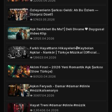
👁️ 220
05.06.2026
Özleyenlerin Şarkısı Geldi: Ah Bu Özlem —
(Sürpriz Düet!)
👁️ 574
03.05.2026
Aşk Dedikleri Bu Mu?| Deli Divane 💖 Duygusal
Video Klip
👁️ 231
25.04.2026
Farklı Hayattların Hikayeleri🥀Kaybolan
Aşklar - Nankör | Türkçe Müzikal (Official
Story Video)
👁️ 1,196
23.04.2026
Aklım Firari – 2026 Yeni Romantik Aşk Şarkısı
(Slow Türkçe)
👁️ 805
20.04.2026
Aşkın Feryadı - Damar #damar #dinle
#müzikalsenaryo
👁️ 306
17.04.2026
Hayat Treni #damar #dinle #müzik
👁️ 2,954
06.04.2026