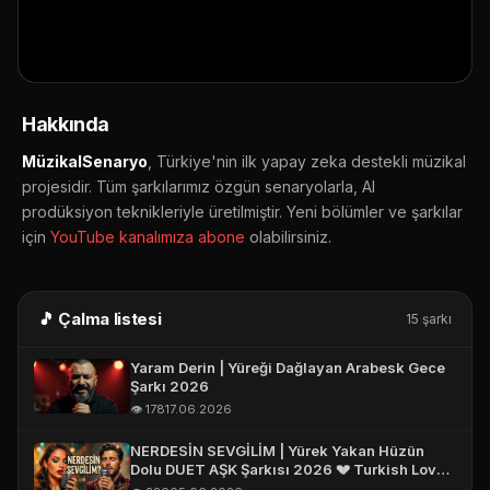
E-POSTA *
▶ YouTube'da aç
🔔 Abone ol
📤 Paylaş
TELEFON (WHATSAPP OLABILIR) *
Hakkında
MüzikalSenaryo
, Türkiye'nin ilk yapay zeka destekli müzikal
projesidir. Tüm şarkılarımız özgün senaryolarla, AI
prodüksiyon teknikleriyle üretilmiştir. Yeni bölümler ve şarkılar
için
YouTube kanalımıza abone
olabilirsiniz.
🎵 Çalma listesi
15 şarkı
Yaram Derin | Yüreği Dağlayan Arabesk Gece
Şarkı 2026
👁️ 178
17.06.2026
NERDESİN SEVGİLİM | Yürek Yakan Hüzün
Dolu DUET AŞK Şarkısı 2026 💔 Turkish Love
Song 2026 #aşk