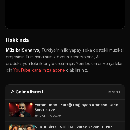
E-POSTA *
👁️ 4,204 görüntüleme
📅 17.03.2026
▶ YouTube'da aç
🔔 Abone ol
📤 Paylaş
TELEFON (WHATSAPP OLABILIR) *
Hakkında
MüzikalSenaryo
, Türkiye'nin ilk yapay zeka destekli müzikal
projesidir. Tüm şarkılarımız özgün senaryolarla, AI
prodüksiyon teknikleriyle üretilmiştir. Yeni bölümler ve şarkılar
için
YouTube kanalımıza abone
olabilirsiniz.
🎵 Çalma listesi
15 şarkı
Yaram Derin | Yüreği Dağlayan Arabesk Gece
Şarkı 2026
👁️ 178
17.06.2026
NERDESİN SEVGİLİM | Yürek Yakan Hüzün