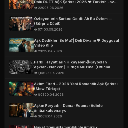
Dolu DUET AŞK Şarkısı 2026 💔 Turkish Love
Song 2026 #aşk
👁️ 220
05.06.2026
Özleyenlerin Şarkısı Geldi: Ah Bu Özlem —
(Sürpriz Düet!)
👁️ 574
03.05.2026
Aşk Dedikleri Bu Mu?| Deli Divane 💖 Duygusal
Video Klip
👁️ 231
25.04.2026
Farklı Hayattların Hikayeleri🥀Kaybolan
Aşklar - Nankör | Türkçe Müzikal (Official
Story Video)
👁️ 1,196
23.04.2026
Aklım Firari – 2026 Yeni Romantik Aşk Şarkısı
(Slow Türkçe)
👁️ 805
20.04.2026
Aşkın Feryadı - Damar #damar #dinle
#müzikalsenaryo
👁️ 306
17.04.2026
Hayat Treni #damar #dinle #müzik