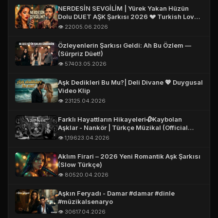
NERDESİN SEVGİLİM | Yürek Yakan Hüzün
Dolu DUET AŞK Şarkısı 2026 💔 Turkish Love
Song 2026 #aşk
👁️ 220
05.06.2026
Özleyenlerin Şarkısı Geldi: Ah Bu Özlem —
(Sürpriz Düet!)
👁️ 574
03.05.2026
Aşk Dedikleri Bu Mu?| Deli Divane 💖 Duygusal
Video Klip
👁️ 231
25.04.2026
Farklı Hayattların Hikayeleri🥀Kaybolan
Aşklar - Nankör | Türkçe Müzikal (Official
Story Video)
👁️ 1,196
23.04.2026
Aklım Firari – 2026 Yeni Romantik Aşk Şarkısı
(Slow Türkçe)
👁️ 805
20.04.2026
Aşkın Feryadı - Damar #damar #dinle
#müzikalsenaryo
👁️ 306
17.04.2026