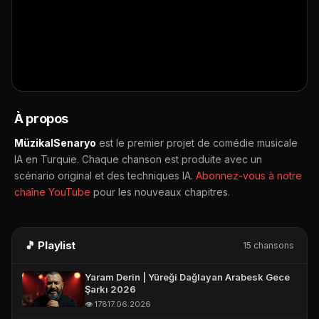
👁️ 178 vues
📅 17.06.2026
E-POSTA *
▶ Ouvrir sur YouTube
🔔 S'abonner
TELEFON (WHATSAPP OLABILIR) *
📤 Partager
À propos
MüzikalSenaryo
est le premier projet de comédie musicale
IA en Turquie. Chaque chanson est produite avec un
scénario original et des techniques IA.
Abonnez-vous à notre
chaîne YouTube
pour les nouveaux chapitres.
🎵 Playlist
15 chansons
Yaram Derin | Yüreği Dağlayan Arabesk Gece
Şarkı 2026
👁️ 178
17.06.2026