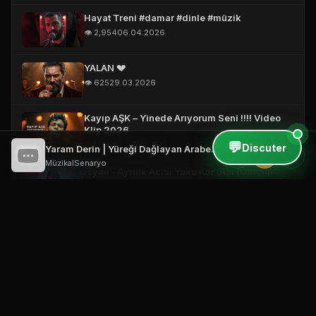
Hayat Treni #damar #dinle #müzik
👁️ 2,954
06.04.2026
YALAN 💔
👁️ 625
29.03.2026
Kayıp AŞK – Yinede Arıyorum Seni !!!! Video
Klip 2026
💬
👁️ 1,149
24.03.2026
Discuter
Yaram Derin | Yüreği Dağlayan Arabesk Gece Şarkı 2026
⏮
⏸
⏭
MüzikalSenaryo
İsyan - Ayrılık Acısı Yaktı Kor Gibi (Official
Video)
👁️ 344
19.03.2026
Vefasız Aşk – Short #damarşarkılar
#türkçemüzik #music
👁️ 2,999
18.03.2026
Bana Neler Yaptın ! 🔥 (Official Video)
👁️ 506
18.03.2026