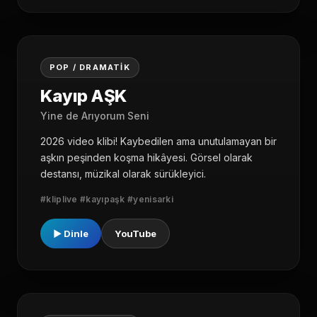
03
POP / DRAMATIK
Kayıp AŞK
Yine de Arıyorum Seni
2026 video klibi! Kaybedilen ama unutulamayan bir
aşkın peşinden koşma hikâyesi. Görsel olarak
destansı, müzikal olarak sürükleyici.
#kliplive #kayıpaşk #yenisarki
▶ Dinle
YouTube