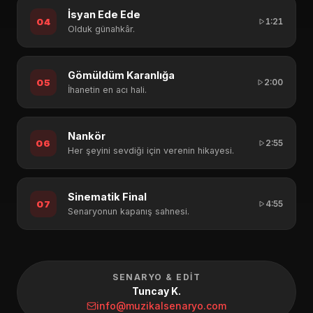
İsyan Ede Ede
04
1:21
Olduk günahkâr.
Gömüldüm Karanlığa
05
2:00
İhanetin en acı hali.
Nankör
06
2:55
Her şeyini sevdiği için verenin hikayesi.
Sinematik Final
07
4:55
Senaryonun kapanış sahnesi.
SENARYO & EDIT
Tuncay K.
info@muzikalsenaryo.com