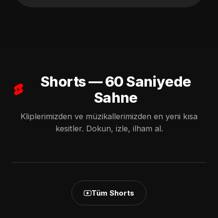
Shorts — 60 Saniyede
Sahne
Kliplerimizden ve müzikallerimizden en yeni kısa
Dönme Artık Geri
Du Bist Gegangen
Dinlerken
kesitler. Dokun, izle, ilham al.
🥀 O Mağrur
💔 | Duygusal
Gözyaşlarınızı
Duruşun Nasıl da
Almanca Aşk
Tutamayacaksını
Eriyor...
Şarkısı #love
| Sürgün Ömür
▶ İzle
▶ İzle
▶ İzle
#song
(Gurbet Şarkısı)
Tüm Shorts