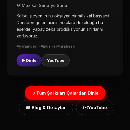
💔 Müzikal Senaryo Sunar
Kalbe işleyen, ruhu okşayan bir müzikal başyapıt.
Derinden gelen acının notalara döküldüğü bu
eserde, yapay zeka prodüksiyonun sınırlarını
zorluyoruz.
#yaramderin #müzikal #arabesk
▶ Dinle
YouTube
Tüm Şarkıları Çalardan Dinle
📖 Blog & Detaylar
YouTube