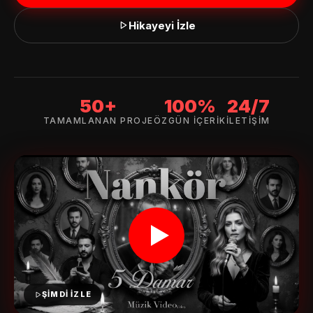
Hikayeyi İzle
👋 Merhaba!
50+
100%
24/7
TAMAMLANAN PROJE
ÖZGÜN İÇERIK
İLETIŞIM
ADINIZ *
E-POSTA *
TELEFON (WHATSAPP OLABILIR) *
ŞİMDİ İZLE