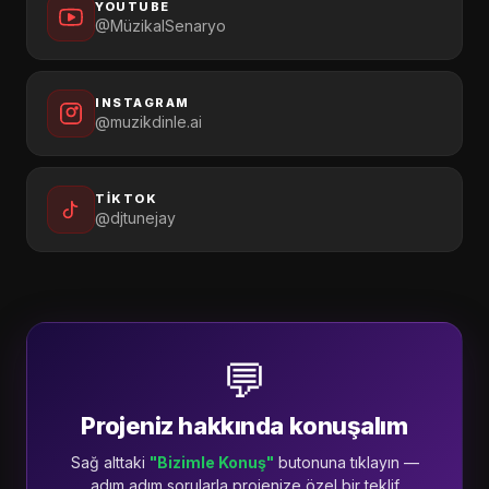
YOUTUBE
@MüzikalSenaryo
INSTAGRAM
@muzikdinle.ai
TIKTOK
@djtunejay
💬
Projeniz hakkında konuşalım
Sağ alttaki
"Bizimle Konuş"
butonuna tıklayın —
adım adım sorularla projenize özel bir teklif