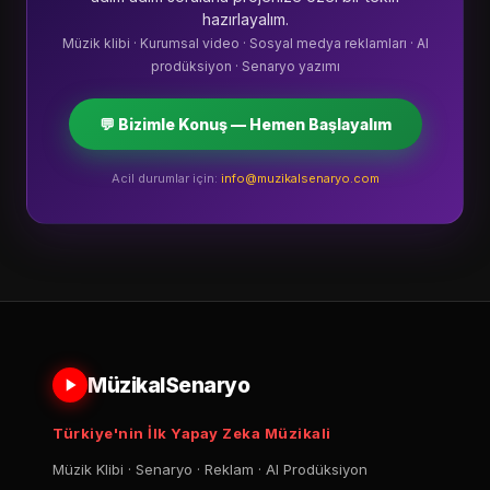
hazırlayalım.
Müzik klibi · Kurumsal video · Sosyal medya reklamları · AI
prodüksiyon · Senaryo yazımı
💬 Bizimle Konuş — Hemen Başlayalım
Acil durumlar için:
info@muzikalsenaryo.com
MüzikalSenaryo
Türkiye'nin İlk Yapay Zeka Müzikali
Müzik Klibi · Senaryo · Reklam · AI Prodüksiyon