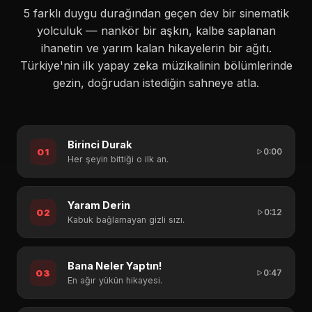
5 farklı duygu durağından geçen dev bir sinematik
yolculuk — nankör bir aşkın, kalbe saplanan
ihanetin ve yarım kalan hikayelerin bir ağıtı.
Türkiye'nin ilk yapay zeka müzikalinin bölümlerinde
gezin, doğrudan istediğin sahneye atla.
Birinci Durak
01
0:00
Her şeyin bittiği o ilk an.
Yaram Derin
02
0:12
Kabuk bağlamayan gizli sızı.
Bana Neler Yaptın!
03
0:47
En ağır yükün hikayesi.