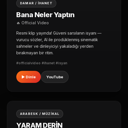
04
DAMAR / İHANET
Bana Neler Yaptın
🔥 Official Video
Resmi klip yayında! Güveni sarsılanın isyanı —
vurucu sözler, AI ile prodüklenmiş sinematik
sahneler ve dinleyiciyi yakaladığı yerden
bırakmayan bir ritim.
#officialvideo #ihanet #isyan
▶ Dinle
YouTube
05
ARABESK / MÜZIKAL
YARAM DERİN