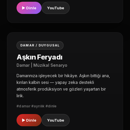
▶ Dinle
YouTube
02
DAMAR / DUYGUSAL
Aşkın Feryadı
Damar | Müzikal Senaryo
Damarınıza işleyecek bir hikâye. Aşkın bittiği ana,
kırılan kalbin sesi — yapay zeka destekli
atmosferik prodüksiyon ve gözleri yaşartan bir
lirik.
#damar #ayrılık #dinle
▶ Dinle
YouTube