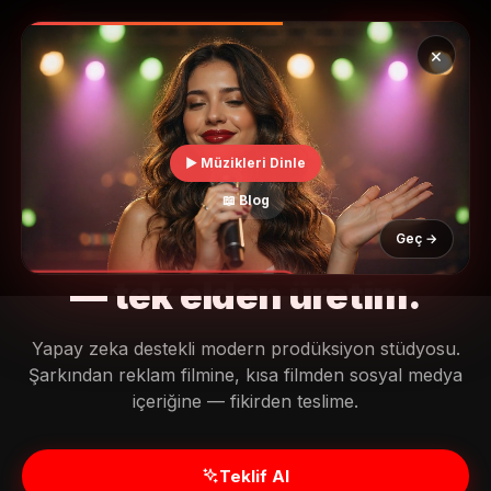
MüzikalSenaryo
Abone Ol
🇹🇷 TR
×
TÜRKİYE'NİN İLK YAPAY ZEKA MÜZİKALİ
▶ Müzikleri Dinle
Hayalindeki
müzik klibi
,
📖 Blog
Geç →
senaryo
ve
reklam filmi
— tek elden üretim.
🔊
Yapay zeka destekli modern prodüksiyon stüdyosu.
SESİ AÇMAK İÇİN DOKUN
Şarkından reklam filmine, kısa filmden sosyal medya
içeriğine — fikirden teslime.
Müzikal Senaryo Asistanı
Online
Teklif Al