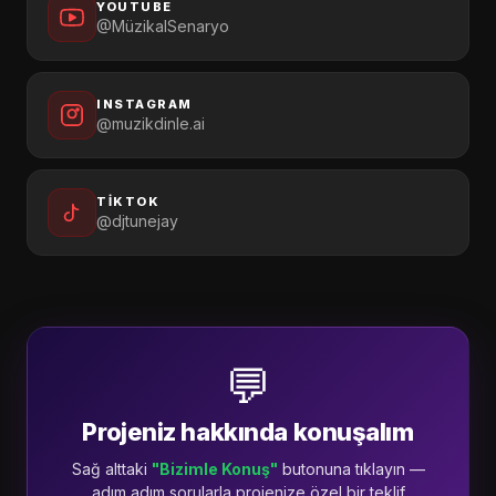
YOUTUBE
@MüzikalSenaryo
INSTAGRAM
@muzikdinle.ai
TIKTOK
@djtunejay
💬
Projeniz hakkında konuşalım
Sağ alttaki
"Bizimle Konuş"
butonuna tıklayın —
adım adım sorularla projenize özel bir teklif