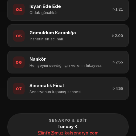
İsyan Ede Ede
04
1:21
Olduk günahkâr.
Gömüldüm Karanlığa
05
2:00
İhanetin en acı hali.
Nankör
06
2:55
Her şeyini sevdiği için verenin hikayesi.
Sinematik Final
07
4:55
Senaryonun kapanış sahnesi.
SENARYO & EDIT
Tuncay K.
info@muzikalsenaryo.com