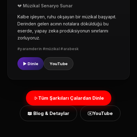
💔 Müzikal Senaryo Sunar
Kalbe işleyen, ruhu okşayan bir müzikal başyapıt.
Derinden gelen acının notalara döküldüğü bu
eserde, yapay zeka prodüksiyonun sınırlarını
zorluyoruz.
#yaramderin #müzikal #arabesk
▶ Dinle
YouTube
Tüm Şarkıları Çalardan Dinle
📖 Blog & Detaylar
YouTube