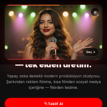
MüzikalSenaryo
Abone Ol
🇹🇷 TR
×
TÜRKİYE'NİN İLK YAPAY ZEKA MÜZİKALİ
▶ Müzikleri Dinle
Hayalindeki
müzik klibi
,
📖 Blog
Geç →
senaryo
ve
reklam filmi
— tek elden üretim.
🔊
Yapay zeka destekli modern prodüksiyon stüdyosu.
SESİ AÇMAK İÇİN DOKUN
Şarkından reklam filmine, kısa filmden sosyal medya
içeriğine — fikirden teslime.
Müzikal Senaryo Asistanı
Online
Teklif Al