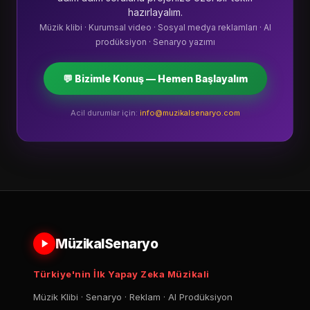
hazırlayalım.
Müzik klibi · Kurumsal video · Sosyal medya reklamları · AI
prodüksiyon · Senaryo yazımı
💬 Bizimle Konuş — Hemen Başlayalım
Acil durumlar için:
info@muzikalsenaryo.com
MüzikalSenaryo
Türkiye'nin İlk Yapay Zeka Müzikali
Müzik Klibi · Senaryo · Reklam · AI Prodüksiyon