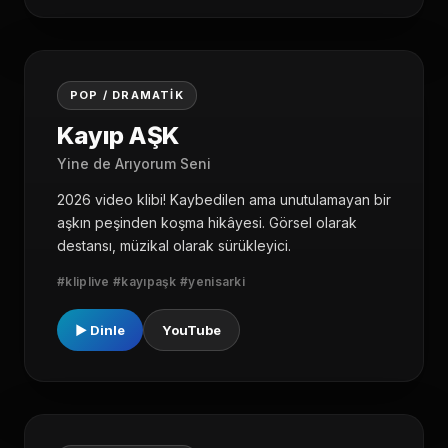
03
POP / DRAMATIK
Kayıp AŞK
Yine de Arıyorum Seni
2026 video klibi! Kaybedilen ama unutulamayan bir
aşkın peşinden koşma hikâyesi. Görsel olarak
destansı, müzikal olarak sürükleyici.
#kliplive #kayıpaşk #yenisarki
▶ Dinle
YouTube