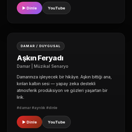
▶ Dinle
YouTube
02
DAMAR / DUYGUSAL
Aşkın Feryadı
Damar | Müzikal Senaryo
Damarınıza işleyecek bir hikâye. Aşkın bittiği ana,
kırılan kalbin sesi — yapay zeka destekli
atmosferik prodüksiyon ve gözleri yaşartan bir
lirik.
#damar #ayrılık #dinle
▶ Dinle
YouTube