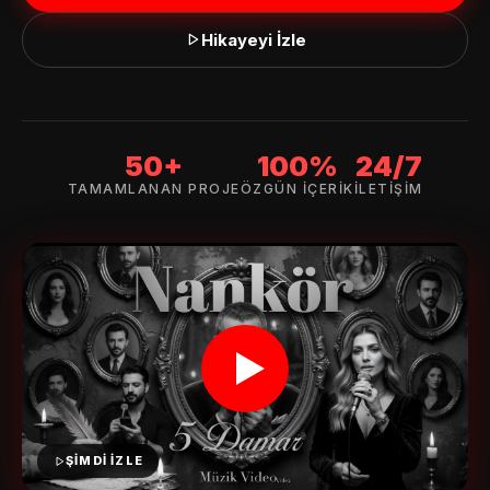
Hikayeyi İzle
👋 Merhaba!
50+
100%
24/7
TAMAMLANAN PROJE
ÖZGÜN İÇERIK
İLETIŞIM
ADINIZ *
E-POSTA *
TELEFON (WHATSAPP OLABILIR) *
ŞİMDİ İZLE