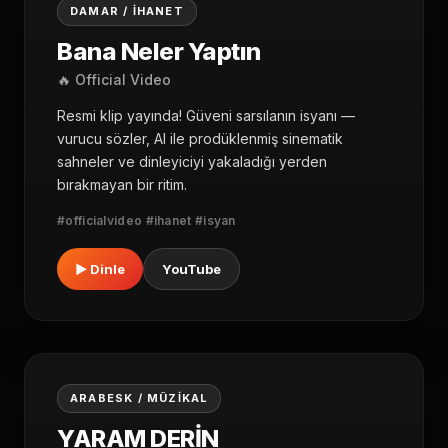
04
DAMAR / İHANET
Bana Neler Yaptın
🔥 Official Video
Resmi klip yayında! Güveni sarsılanın isyanı —
vurucu sözler, AI ile prodüklenmiş sinematik
sahneler ve dinleyiciyi yakaladığı yerden
bırakmayan bir ritim.
#officialvideo #ihanet #isyan
▶ Dinle
YouTube
05
ARABESK / MÜZIKAL
YARAM DERİN