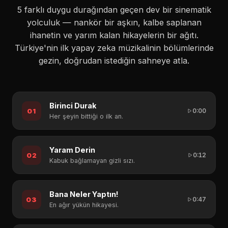
5 farklı duygu durağından geçen dev bir sinematik
yolculuk — nankör bir aşkın, kalbe saplanan
ihanetin ve yarım kalan hikayelerin bir ağıtı.
Türkiye'nin ilk yapay zeka müzikalinin bölümlerinde
gezin, doğrudan istediğin sahneye atla.
Birinci Durak
01
0:00
Her şeyin bittiği o ilk an.
Yaram Derin
02
0:12
Kabuk bağlamayan gizli sızı.
Bana Neler Yaptın!
03
0:47
En ağır yükün hikayesi.