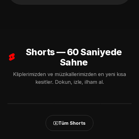
Shorts — 60 Saniyede
Sahne
Kliplerimizden ve müzikallerimizden en yeni kısa
Dönme Artık Geri
Du Bist Gegangen
Dinlerken
kesitler. Dokun, izle, ilham al.
🥀 O Mağrur
💔 | Duygusal
Gözyaşlarınızı
Duruşun Nasıl da
Almanca Aşk
Tutamayacaksını
Eriyor...
Şarkısı #love
| Sürgün Ömür
▶ İzle
▶ İzle
▶ İzle
#song
(Gurbet Şarkısı)
Tüm Shorts